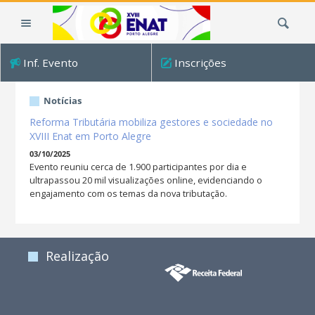
Ir
Busca
para
o
conteúdo.
Inf. Evento
Inscrições
|
Ir
para
Notícias
a
Reforma Tributária mobiliza gestores e sociedade no
navegação
XVIII Enat em Porto Alegre
03/10/2025
Evento reuniu cerca de 1.900 participantes por dia e
ultrapassou 20 mil visualizações online, evidenciando o
engajamento com os temas da nova tributação.
Realização