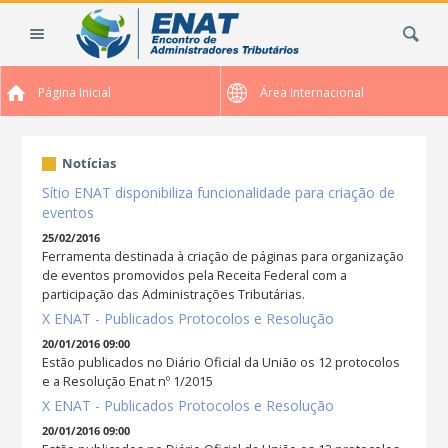
Ir
Busca
para
o
conteúdo.
Página Inicial
Área Internacional
|
Ir
para
Notícias
a
navegação
Sítio ENAT disponibiliza funcionalidade para criação de
eventos
25/02/2016
Ferramenta destinada à criação de páginas para organização
de eventos promovidos pela Receita Federal com a
participação das Administrações Tributárias.
X ENAT - Publicados Protocolos e Resolução
20/01/2016 09:00
Estão publicados no Diário Oficial da União os 12 protocolos
e a Resolução Enat nº 1/2015
X ENAT - Publicados Protocolos e Resolução
20/01/2016 09:00