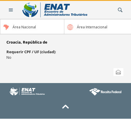
Cambiar
Buscar
a
contenido.
|
Área Nacional
Área Internacional
Saltar
a
navegación
Croacia, República de
Requerir CPF / UF (ciudad)
:
No
Acciones
Enviar esta
de
Documento