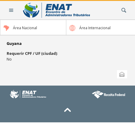
Cambiar
Buscar
a
contenido.
|
Área Nacional
Área Internacional
Saltar
a
navegación
Guyana
Requerir CPF / UF (ciudad)
:
No
Acciones
Enviar esta
de
Documento