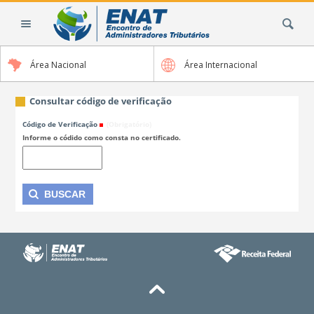
Ir
Busca
para
o
conteúdo.
Área Nacional
Área Internacional
|
Ir
para
Consultar código de verificação
a
Código de Verificação
(Obrigatório)
navegação
Informe o códido como consta no certificado.