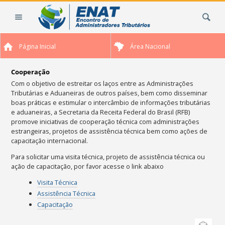
Ir
Busca
para
o
conteúdo.
Página Inicial
Área Nacional
|
Ir
para
Cooperação
a
Com o objetivo de estreitar os laços entre as Administrações
Tributárias e Aduaneiras de outros países, bem como disseminar
navegação
boas práticas e estimular o intercâmbio de informações tributárias
e aduaneiras, a Secretaria da Receita Federal do Brasil (RFB)
promove iniciativas de cooperação técnica com administrações
estrangeiras, projetos de assistência técnica bem como ações de
capacitação internacional.
Para solicitar uma visita técnica, projeto de assistência técnica ou
ação de capacitação, por favor acesse o link abaixo
Visita Técnica
Assistência Técnica
Capacitação
Ações
Enviar
do