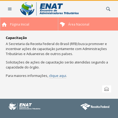
Ir
Busca
para
o
conteúdo.
Página Inicial
Área Nacional
|
Ir
para
Capacitação
a
A Secretaria da Receita Federal do Brasil (RFB) busca promover e
incentivar ações de capacitação juntamente com Administrações
navegação
Tributárias e Aduaneiras de outros países.
Solicitações de ações de capacitação serão atendidas segundo a
capacidade do órgão.
Para maiores informações,
clique aqui
.
Ações
Enviar
do
documento