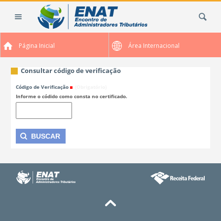
Ir
Busca
para
o
conteúdo.
Página Inicial
Área Internacional
|
Ir
para
Consultar código de verificação
a
Código de Verificação
(Obrigatório)
navegação
Informe o códido como consta no certificado.