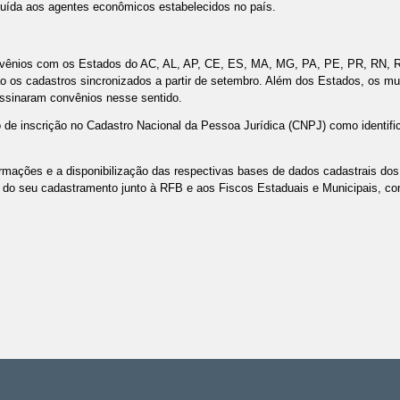
buída aos agentes econômicos estabelecidos no país.
vênios com os Estados do AC, AL, AP, CE, ES, MA, MG, PA, PE, PR, RN, R
 os cadastros sincronizados a partir de setembro. Além dos Estados, os mun
sinaram convênios nesse sentido.
e inscrição no Cadastro Nacional da Pessoa Jurídica (CNPJ) como identifica
rmações e a disponibilização das respectivas bases de dados cadastrais dos c
s, do seu cadastramento junto à RFB e aos Fiscos Estaduais e Municipais, c