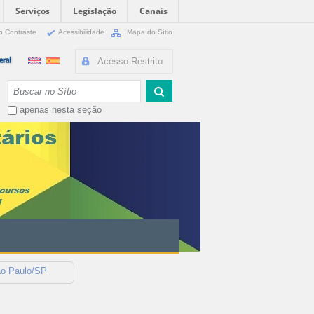
Serviços
Legislação
Canais
o Contraste
Acessibilidade
Mapa do Sítio
Acesso Restrito
Busca
apenas nesta seção
ão Paulo/SP