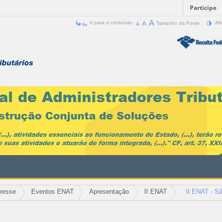
Participe
Ir para o conteúdo
Tamanho da Fonte
Alt
eresse
Eventos ENAT
Apresentação
II ENAT
II ENAT - S