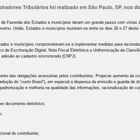
tradores Tributários foi realizado em São Paulo, SP, nos di
ias de Fazenda dos Estados e municípios deram um grande passo com vistas à
verno. União, Estados e municípios reuniram-se entre os dias 26 e 27 deste
Estados e municípios comprometeram-se a implementar medidas para racionali
ico de Escrituração Digital, Nota Fiscal Eletrônica e Uniformização da Class
e adesão ao cadastro sincronizado (CNPJ).
imento das obrigações acessórias pelos contribuintes. Propiciar aumento da c
redução do “custo Brasil”), em especial a dispensa da emissão e guarda de
te padronização e melhoria na qualidade das informações, racionalização de cu
por documento eletrônico;
s;
ional do contribuinte;