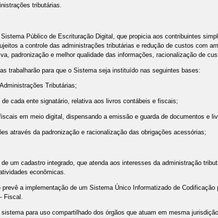
istrações tributárias.
Sistema Público de Escrituração Digital, que propicia aos contribuintes simpl
sujeitos a controle das administrações tributárias e redução de custos co
va, padronização e melhor qualidade das informações, racionalização de cust
as trabalharão para que o Sistema seja instituído nas seguintes bases:
Administrações Tributárias;
 de cada ente signatário, relativa aos livros contábeis e fiscais;
 e fiscais em meio digital, dispensando a emissão e guarda de documentos e li
ões através da padronização e racionalização das obrigações acessórias;
e um cadastro integrado, que atenda aos interesses da administração tributá
 atividades econômicas.
 prevê a implementação de um Sistema Único Informatizado de Codificação pa
 Fiscal.
 sistema para uso compartilhado dos órgãos que atuam em mesma jurisdição e