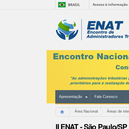
Acesso à informação
BRASIL
Ir
para
Ferramentas
o
conteúdo.
Pessoais
|
Ir
para
a
navegação
Apresentação
Fale Conosco
Área Nacional
Áreas de int
II ENAT - São Paulo/SP