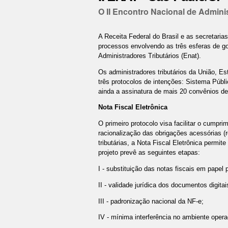
O II Encontro Nacional de Adminis
A Receita Federal do Brasil e as secretar
processos envolvendo as três esferas de go
Administradores Tributários (Enat).
Os administradores tributários da União, 
três protocolos de intenções: Sistema Públ
ainda a assinatura de mais 20 convênios d
Nota Fiscal Eletrônica
O primeiro protocolo visa facilitar o cumpr
racionalização das obrigações acessórias (
tributárias, a Nota Fiscal Eletrônica permi
projeto prevê as seguintes etapas:
I - substituição das notas fiscais em papel 
II - validade jurídica dos documentos digitai
III - padronização nacional da NF-e;
IV - mínima interferência no ambiente operac