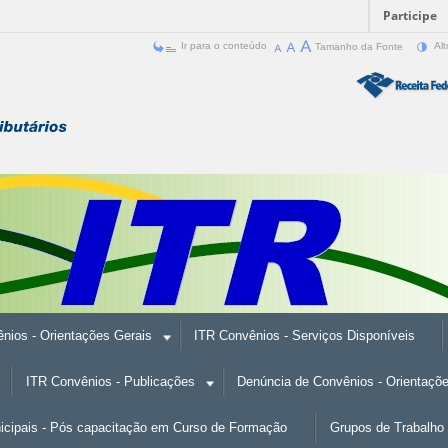
Participe
Ir para o conteúdo
Tamanho da Fonte
Alt
nios - Orientações Gerais
ITR Convênios - Serviços Disponíveis
ITR Convênios - Publicações
Denúncia de Convênios - Orientaçõ
nicipais - Pós capacitação em Curso de Formação
Grupos de Trabalho