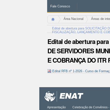
Fale Conosco
Área Nacional
Áreas de int
Edital de abertura para SOLICITA
FISCALIZAÇÃO, LANÇAMENTO E COBR
Edital de abertura 
DE SERVIDORES MUNI
E COBRANÇA DO ITR R
Edital RFB nº 1-2026 - Curso de Form
Ações
do
documento
Apresentação
Celebração de Convênios - 