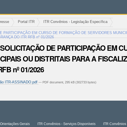
eresse
Portal ITR
ITR Convênios - Legislação Específica
ÇÃO DE PARTICIPAÇÃO EM CURSO DE FORMAÇÃO DE SERVIDORES MUNICI
ANÇA DO ITR RFB nº 01/2026
para SOLICITAÇÃO DE PARTICIPAÇÃO E
CIPAIS OU DISTRITAIS PARA A FISCA
FB nº 01/2026
ação ITR-ASSINADO.pdf
— PDF document, 295 kB (302733 bytes)
Orientações Gerais
ITR Convênios - Serviços Disponíveis
ITR Convênios 