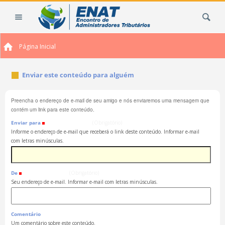
Ir
Busca
para
o
conteúdo.
Página Inicial
|
Ir
para
Enviar este conteúdo para alguém
a
navegação
Preencha o endereço de e-mail de seu amigo e nós enviaremos uma mensagem que
contém um link para este conteúdo.
Enviar para
(Obrigatório)
Informe o endereço de e-mail que receberá o link deste conteúdo. Informar e-mail
com letras minúsculas.
De
(Obrigatório)
Seu endereço de e-mail. Informar e-mail com letras minúsculas.
Comentário
Um comentário sobre este conteúdo.