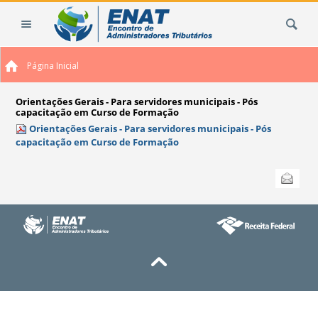
Ir
Busca
para
o
conteúdo.
Página Inicial
|
Ir
para
Orientações Gerais - Para servidores municipais - Pós
capacitação em Curso de Formação
a
Orientações Gerais - Para servidores municipais - Pós
navegação
capacitação em Curso de Formação
Ações
Enviar
do
documento