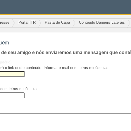
eresse
Portal ITR
Pasta de Capa
Conteúdo Banners Laterais
guém
l de seu amigo e nós enviaremos uma mensagem que contém
gatório)
rá o link deste conteúdo. Informar e-mail com letras minúsculas.
 com letras minúsculas.