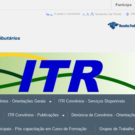
Participe
Ir para o conteúdo
Tamanho da Fonte
Alt
nios - Orientações Gerais
ITR Convênios - Serviços Disponíveis
ITR Convênios - Publicações
Denúncia de Convênios - Orientaçõ
nicipais - Pós capacitação em Curso de Formação
Grupos de Trabalho