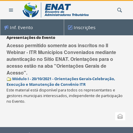
Ir
Busca
para
o
conteúdo.
Inf. Evento
Inscrições
|
Ir
Apresentações do Evento
para
Acesso permitido somente aos inscritos no II
a
Webinar - ITR Municípios Conveniados mediante
navegação
autenticação no Sítio ENAT. Orientações para o
acesso estão na aba "Orientações Gerais de
Acesso".
Módulo I - 20/10/2021 - Orientações Gerais-Celebração,
Execução e Manutenção de Convênio ITR
Este material está disponível para todos os representantes e
gestores municipais interessados, independente de participação
no Evento.
Ações
Enviar
do
documento