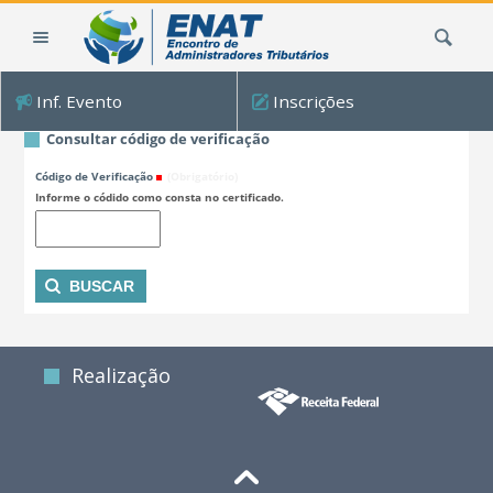
Ir
Busca
para
o
conteúdo.
Inf. Evento
Inscrições
|
Ir
Consultar código de verificação
para
Código de Verificação
(Obrigatório)
a
Informe o códido como consta no certificado.
navegação
Realização