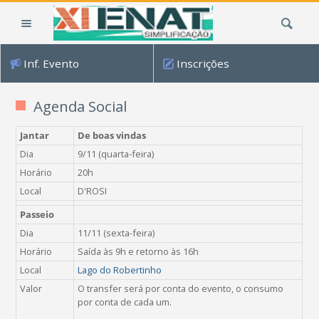
Ir
Busca
para
o
conteúdo.
Inf. Evento
Inscrições
|
Ir
para
Agenda Social
a
navegação
Jantar
De boas vindas
Dia
9/11 (quarta-feira)
Horário
20h
Local
D'ROSI
Passeio
Dia
11/11 (sexta-feira)
Horário
Saída às 9h e retorno às 16h
Local
Lago do Robertinho
Valor
O transfer será por conta do evento,
o consumo
por conta de cada um.