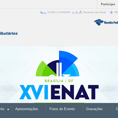
Participe
Ir para o conteúdo
Tamanho da Fonte
Alt
nto
Apresentações
Fotos do Evento
Gravações
O