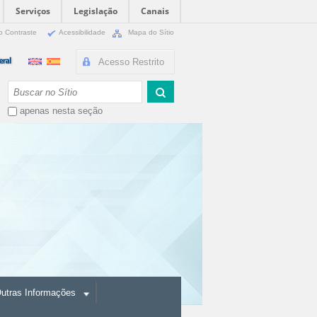
Serviços
Legislação
Canais
o Contraste
Acessibilidade
Mapa do Sítio
Acesso Restrito
Busca
apenas nesta seção
utras Informações