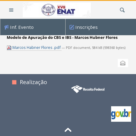
Ir
Busca
para
o
conteúdo.
Inf. Evento
Inscrições
|
Ir
Modelo de Apuração do CBS e IBS - Marcos Hubner Flores
para
Marcos Habner Flores .pdf
— PDF document, 584 kB (598360 bytes)
a
navegação
Ações
Enviar
do
documento
Realização