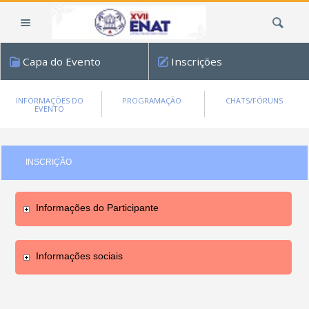
Ir
Busca
para
o
conteúdo.
Capa do Evento
Inscrições
|
Ir
para
INFORMAÇÕES DO
PROGRAMAÇÃO
CHATS/FÓRUNS
EVENTO
a
navegação
INSCRIÇÃO
Informações do Participante
Informações sociais