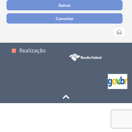
Ações
Enviar
do
documento
Realização