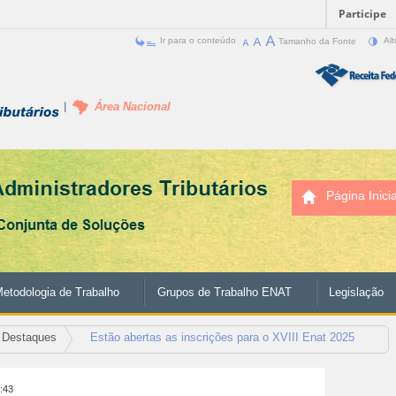
Participe
Ir para o conteúdo
Tamanho da Fonte
Alt
Área Nacional
Página Inicia
etodologia de Trabalho
Grupos de Trabalho ENAT
Legislação
Destaques
Estão abertas as inscrições para o XVIII Enat 2025
5:43