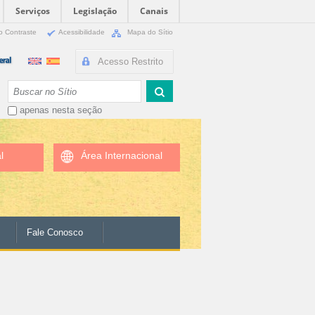
Serviços
Legislação
Canais
o Contraste
Acessibilidade
Mapa do Sítio
Acesso Restrito
Busca
apenas nesta seção
l
Área Internacional
Fale Conosco