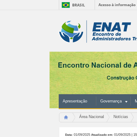
Acesso à informação
BRASIL
Ir
para
Ferramentas
o
conteúdo.
Pessoais
|
Ir
para
a
navegação
Apresentação
Governança
M
Área Nacional
Notícias
01/09/2025
01/09/2025
| 1
Data:
Atualizado em: