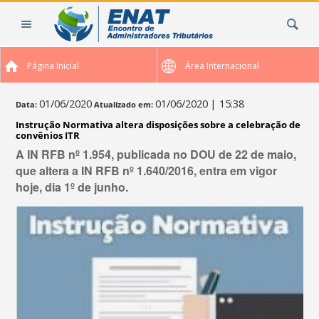
Ir
Busca
para
o
conteúdo.
Página Inicial
Área Internacional
|
Ir
para
01/06/2020
01/06/2020
| 15:38
Data:
Atualizado em:
a
Instrução Normativa altera disposições sobre a celebração de
navegação
convênios ITR
A IN RFB nº 1.954, publicada no DOU de 22 de maio,
que altera a IN RFB nº 1.640/2016, entra em vigor
hoje, dia 1º de junho.