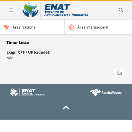
Ir
Busca
para
o
conteúdo.
Área Nacional
Área Internacional
|
Ir
para
Timor Leste
a
Exigir CPF / UF (cidade)
:
navegação
Não
Ações
Enviar
do
documento