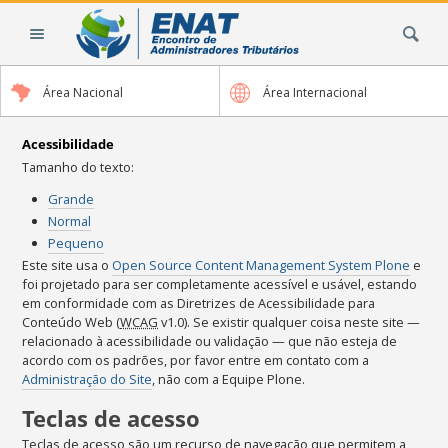
Ir
Busca
para
o
conteúdo.
Área Nacional
Área Internacional
|
Ir
para
Acessibilidade
a
Tamanho do texto:
navegação
Grande
Normal
Pequeno
Este site usa o
Open Source Content Management System Plone
e
foi projetado para ser completamente acessível e usável, estando
em conformidade com as Diretrizes de Acessibilidade para
Conteúdo Web (
WCAG
v1.0). Se existir qualquer coisa neste site —
relacionado à acessibilidade ou validação — que não esteja de
acordo com os padrões, por favor entre em contato com a
Administração do Site
, não com a Equipe Plone.
Teclas de acesso
Teclas de acesso são um recurso de navegação que permitem a