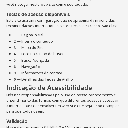
você navegar neste web site com o seu teclado.
Teclas de acesso disponíveis
Este site usa uma configuração que se aproxima da maioria das
recomendações internacionais sobre teclas de acesso. São elas:
— Página Inicial
1
— Ir para o conteúdo
2
— Mapa do Site
3
— Foco no campo de busca
4
— Busca Avançada
5
— Navegação
6
— Informações de contato
9
— Detalhes das Teclas de Atalho
0
Indicação de Acessibilidade
Nós nos responsabilizamos pelo uso de nosso conhecimento e
entendimento das formas com que diferentes pessoas accessam
a Internet, para desenvolver um web site que seja limpo e simples
para que todos usem.
Validação
Nós estamos usando
XHTML
1.0 e
CSS
que obedecem às