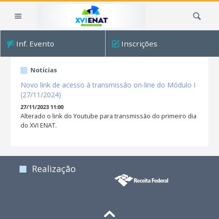
Ir
Busca
para
o
conteúdo.
Inf. Evento
Inscrições
|
Ir
para
Notícias
a
Novo link de acesso à transmissão on-line do Módulo I
navegação
(27/11/2024)
27/11/2023 11:00
Alterado o link do Youtube para transmissão do primeiro dia
do XVI ENAT.
Realização