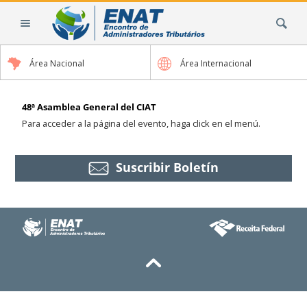
Cambiar
Buscar
a
contenido.
|
Área Nacional
Área Internacional
Saltar
a
navegación
48ª Asamblea General del CIAT
Para acceder a la página del evento, haga click en el menú.
Suscribir Boletín