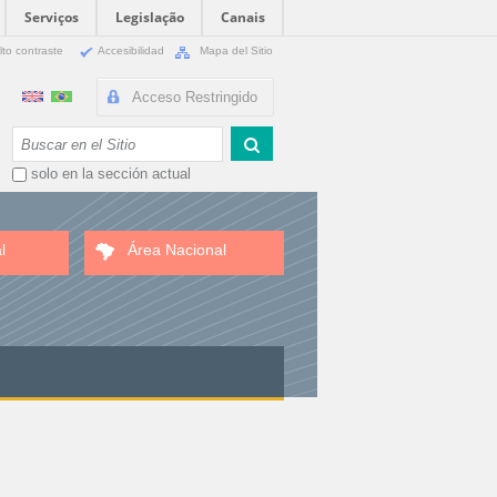
Serviços
Legislação
Canais
lto contraste
Accesibilidad
Mapa del Sitio
Acceso Restringido
Buscar
solo en la sección actual
l
Área Nacional