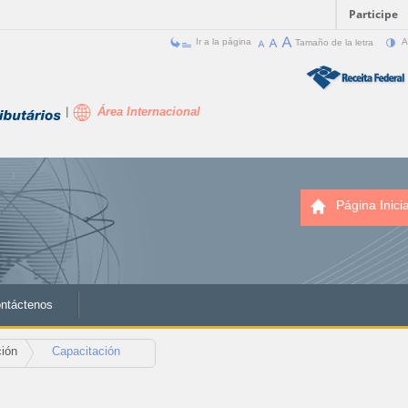
Participe
Ir a la página
Tamaño de la letra
A
Área Internacional
Página Inicia
ntáctenos
ión
Capacitación