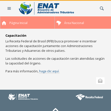
Cambiar
Buscar
a
contenido.
|
Página Inicial
Área Nacional
Saltar
a
navegación
Capacitación
La Receita Federal de Brasil (RFB) busca promover e incentivar
acciones de capacitación juntamente con Administraciones
Tributarias y Aduaneras de otros países.
Las solicitudes de acciones de capacitación serán atendidas según
la capacidad del órgano.
Para más información,
haga clic aquí.
Acciones
Enviar esta
de
Documento