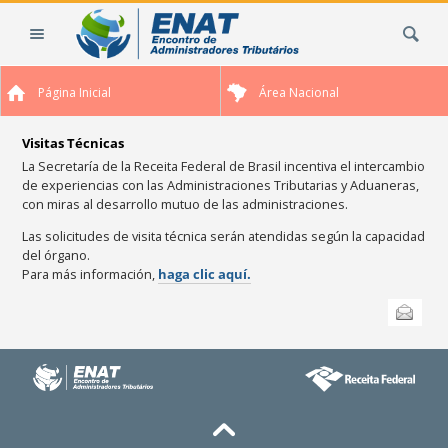
Cambiar
Buscar
a
contenido.
|
Página Inicial
Área Nacional
Saltar
a
navegación
Visitas Técnicas
La Secretaría de la Receita Federal de Brasil incentiva el intercambio
de experiencias con las Administraciones Tributarias y Aduaneras,
con miras al desarrollo mutuo de las administraciones.
Las solicitudes de visita técnica serán atendidas según la capacidad
del órgano.
Para más información,
haga clic aquí.
Acciones
Enviar esta
de
Documento