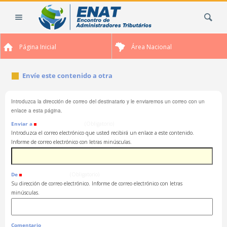
Cambiar
Buscar
a
contenido.
|
Página Inicial
Área Nacional
Saltar
a
navegación
Envíe este contenido a otra
Introduzca la dirección de correo del destinatario y le enviaremos un correo con un
enlace a esta página.
Enviar a
(Obligatorio)
Introduzca el correo electrónico que usted recibirá un enlace a este contenido.
Informe de correo electrónico con letras minúsculas.
De
(Obligatorio)
Su dirección de correo electrónico. Informe de correo electrónico con letras
minúsculas.
Comentario