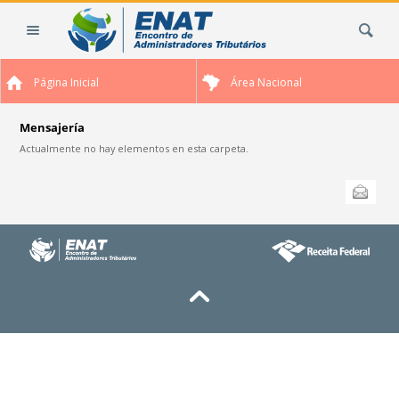
Cambiar
Buscar
a
contenido.
|
Página Inicial
Área Nacional
Saltar
a
navegación
Mensajería
Actualmente no hay elementos en esta carpeta.
Acciones
Enviar esta
de
Documento