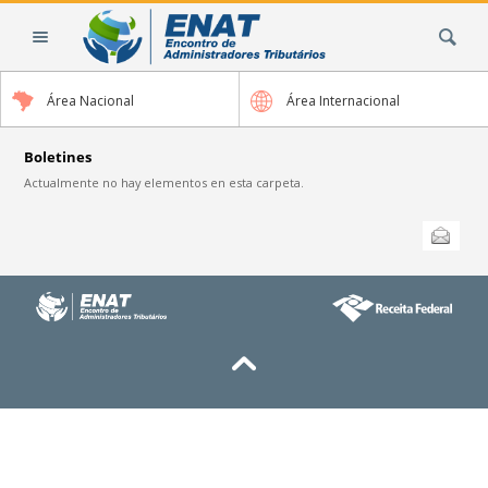
Cambiar
Buscar
a
contenido.
|
Área Nacional
Área Internacional
Saltar
a
navegación
Boletines
Actualmente no hay elementos en esta carpeta.
Acciones
Enviar esta
de
Documento