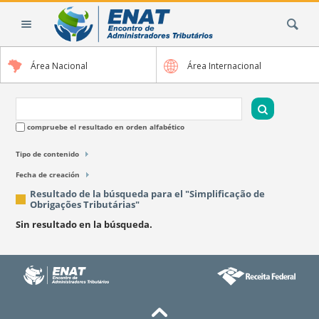
Cambiar
Buscar
a
contenido.
|
Área Nacional
Área Internacional
Saltar
a
navegación
compruebe el resultado en orden alfabético
Tipo de contenido
Fecha de creación
Resultado de la búsqueda para el "Simplificação de
Obrigações Tributárias"
Sin resultado en la búsqueda.