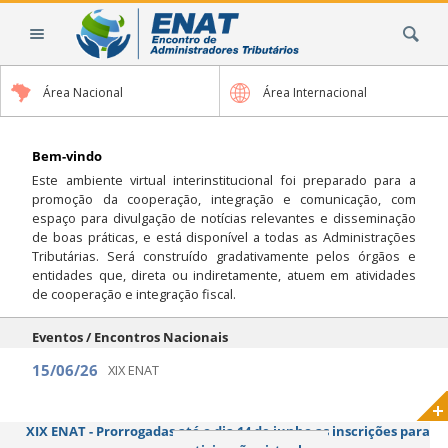
Ir
Busca
para
o
conteúdo.
Área Nacional
Área Internacional
|
Ir
para
Bem-vindo
a
Este ambiente virtual interinstitucional foi preparado para a
navegação
promoção da cooperação, integração e comunicação, com
espaço para divulgação de notícias relevantes e disseminação
de boas práticas, e está disponível a todas as Administrações
Tributárias. Será construído gradativamente pelos órgãos e
entidades que, direta ou indiretamente, atuem em atividades
de cooperação e integração fiscal.
Eventos / Encontros Nacionais
15/06/26
XIX ENAT
XIX ENAT - Prorrogadas até o dia 14 de junho as inscrições para