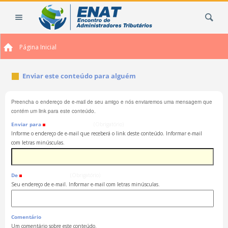
Ir
Busca
para
o
conteúdo.
Página Inicial
|
Ir
para
Enviar este conteúdo para alguém
a
navegação
Preencha o endereço de e-mail de seu amigo e nós enviaremos uma mensagem que
contém um link para este conteúdo.
Enviar para
(Obrigatório)
Informe o endereço de e-mail que receberá o link deste conteúdo. Informar e-mail
com letras minúsculas.
De
(Obrigatório)
Seu endereço de e-mail. Informar e-mail com letras minúsculas.
Comentário
Um comentário sobre este conteúdo.