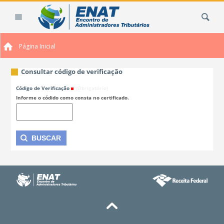
Ir
Busca
para
o
conteúdo.
Página Inicial
|
Ir
para
Consultar código de verificação
a
Código de Verificação
(Obrigatório)
navegação
Informe o códido como consta no certificado.