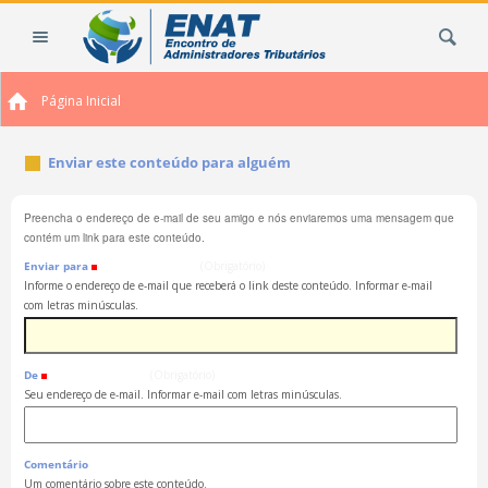
Ir
Busca
para
o
conteúdo.
Página Inicial
|
Ir
para
Enviar este conteúdo para alguém
a
navegação
Preencha o endereço de e-mail de seu amigo e nós enviaremos uma mensagem que
contém um link para este conteúdo.
Enviar para
(Obrigatório)
Informe o endereço de e-mail que receberá o link deste conteúdo. Informar e-mail
com letras minúsculas.
De
(Obrigatório)
Seu endereço de e-mail. Informar e-mail com letras minúsculas.
Comentário
Um comentário sobre este conteúdo.