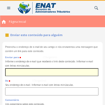
Ir
Busca
para
o
conteúdo.
Página Inicial
|
Ir
para
Enviar este conteúdo para alguém
a
navegação
Preencha o endereço de e-mail de seu amigo e nós enviaremos uma mensagem que
contém um link para este conteúdo.
Enviar para
(Obrigatório)
Informe o endereço de e-mail que receberá o link deste conteúdo. Informar e-mail
com letras minúsculas.
De
(Obrigatório)
Seu endereço de e-mail. Informar e-mail com letras minúsculas.
Comentário
Um comentário sobre este conteúdo.