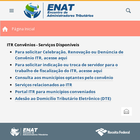
Ir
Busca
para
o
conteúdo.
Página Inicial
|
Ir
para
ITR Convênios - Serviços Disponíveis
a
Para solicitar Celebração, Renovação ou Denúncia de
Convênio ITR, acesse aqui
navegação
Para solicitar indicação ou troca de servidor para o
trabalho de fiscalização do ITR, acesse aqui
Consulta aos municípios optantes pelo convênio
Serviços relacionados ao ITR
Portal ITR para municípios conveniados
Adesão ao Domicílio Tributário Eletrônico (DTE)
Ações
Enviar
do
documento