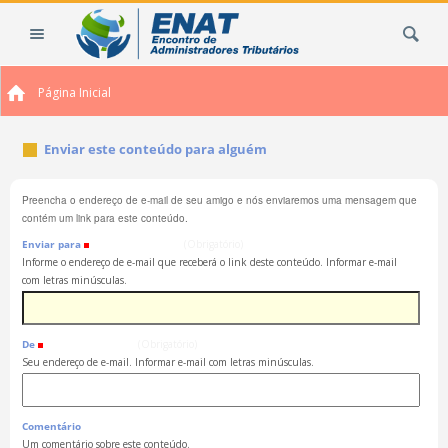
Ir
Busca
para
o
conteúdo.
Página Inicial
|
Ir
para
Enviar este conteúdo para alguém
a
navegação
Preencha o endereço de e-mail de seu amigo e nós enviaremos uma mensagem que
contém um link para este conteúdo.
Enviar para
(Obrigatório)
Informe o endereço de e-mail que receberá o link deste conteúdo. Informar e-mail
com letras minúsculas.
De
(Obrigatório)
Seu endereço de e-mail. Informar e-mail com letras minúsculas.
Comentário
Um comentário sobre este conteúdo.