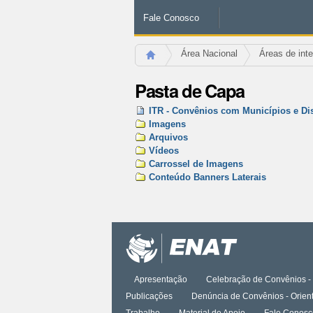
Fale Conosco
Área Nacional
Áreas de int
Pasta de Capa
ITR - Convênios com Municípios e Dis
Imagens
Arquivos
Vídeos
Carrossel de Imagens
Conteúdo Banners Laterais
Ações
do
documento
Apresentação
Celebração de Convênios - 
Publicações
Denúncia de Convênios - Orien
Trabalho
Material de Apoio
Fale Conosc