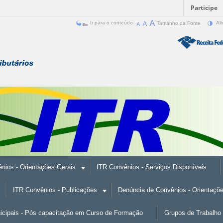
Participe
Ir para o conteúdo
Tamanho da Fonte
Alt
nios - Orientações Gerais
ITR Convênios - Serviços Disponíveis
ITR Convênios - Publicações
Denúncia de Convênios - Orientaçõ
nicipais - Pós capacitação em Curso de Formação
Grupos de Trabalho