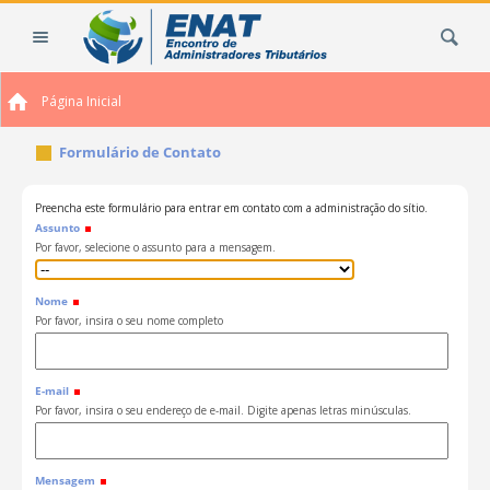
Ir
Busca
para
o
conteúdo.
Página Inicial
|
Ir
Formulário de Contato
para
a
navegação
Preencha este formulário para entrar em contato com a administração do sítio.
Assunto
Por favor, selecione o assunto para a mensagem.
Nome
Por favor, insira o seu nome completo
E-mail
Por favor, insira o seu endereço de e-mail. Digite apenas letras minúsculas.
Mensagem