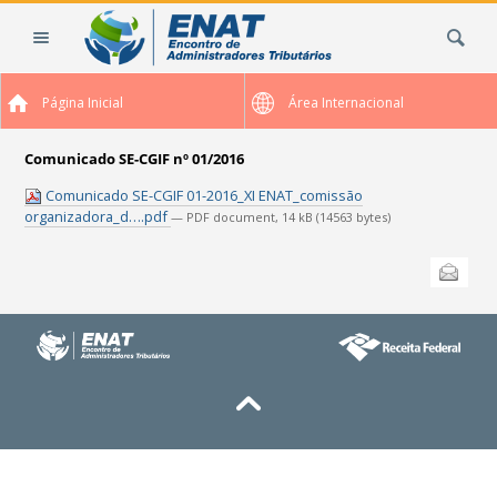
Ir
Busca
para
o
conteúdo.
Página Inicial
Área Internacional
|
Ir
para
Comunicado SE-CGIF nº 01/2016
a
Comunicado SE-CGIF 01-2016_XI ENAT_comissão
navegação
organizadora_d….pdf
— PDF document, 14 kB (14563 bytes)
Ações
Enviar
do
documento