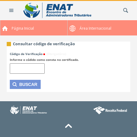
Ir
Busca
para
o
conteúdo.
Página Inicial
Área Internacional
|
Ir
para
Consultar código de verificação
a
Código de Verificação
(Obrigatório)
navegação
Informe o códido como consta no certificado.