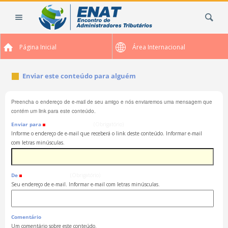
Ir
Busca
para
o
conteúdo.
Página Inicial
Área Internacional
|
Ir
para
Enviar este conteúdo para alguém
a
navegação
Preencha o endereço de e-mail de seu amigo e nós enviaremos uma mensagem que
contém um link para este conteúdo.
Enviar para
(Obrigatório)
Informe o endereço de e-mail que receberá o link deste conteúdo. Informar e-mail
com letras minúsculas.
De
(Obrigatório)
Seu endereço de e-mail. Informar e-mail com letras minúsculas.
Comentário
Um comentário sobre este conteúdo.