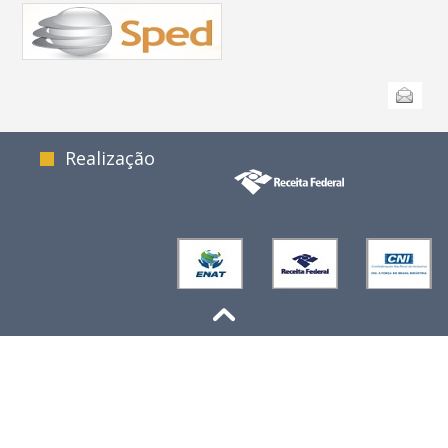
Ações
Enviar
do
documento
Realização