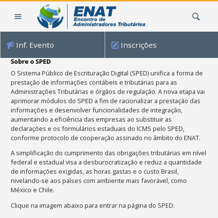
Ir
Busca
para
o
conteúdo.
Inf. Evento
Inscrições
|
Ir
Sobre o SPED
para
O Sistema Público de Escrituração Digital (SPED) unifica a forma de
a
prestação de informações contábeis e tributárias para as
navegação
Administrações Tributárias e órgãos de regulação. A nova etapa vai
aprimorar módulos do SPED a fim de racionalizar a prestação das
informações e desenvolver funcionalidades de integração,
aumentando a eficiência das empresas ao substituir as
declarações e os formulários estaduais do ICMS pelo SPED,
conforme protocolo de cooperação assinado no âmbito do ENAT.
A simplificação do cumprimento das obrigações tributárias em nível
federal e estadual visa a desburocratização e reduz a quantidade
de informações exigidas, as horas gastas e o custo Brasil,
nivelando-se aos países com ambiente mais favorável, como
México e Chile.
Clique na imagem abaixo para entrar na página do SPED: