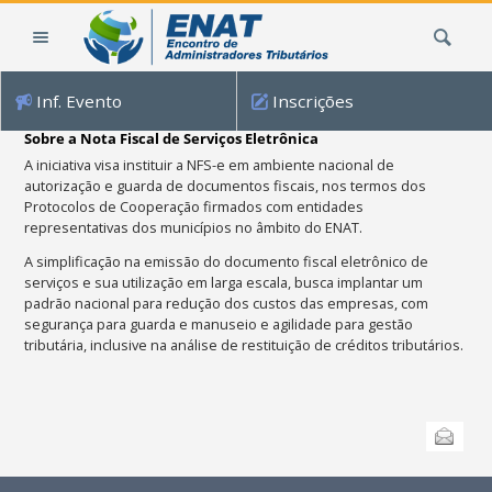
Ir
Busca
para
o
conteúdo.
Inf. Evento
Inscrições
|
Ir
Sobre a Nota Fiscal de Serviços Eletrônica
para
A iniciativa visa instituir a NFS-e em ambiente nacional de
a
autorização e guarda de documentos fiscais, nos termos dos
navegação
Protocolos de Cooperação firmados com entidades
representativas dos municípios no âmbito do ENAT.
A simplificação na emissão do documento fiscal eletrônico de
serviços e sua utilização em larga escala, busca implantar um
padrão nacional para redução dos custos das empresas, com
segurança para guarda e manuseio e agilidade para gestão
tributária, inclusive na análise de restituição de créditos tributários.
Ações
Enviar
do
documento