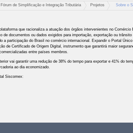
Fórum de Simplificação e Integração Tributária
Projetos
Sobre o 
plataforma que racionaliza a atuação dos órgãos intervenientes no Comércio E
o de documentos ou dados exigidos para importação, exportação ou trânsito d
 participação do Brasil no comércio internacional. Expandir o Portal Único
ação de Certificado de Origem Digital, instrumento que garantirá maior seguran
 comercializadas entre países membros.
terior vai garantir uma redução de 38% do tempo para exportar e 41% do tem
cadoria ao dia economizado.
tal Siscomex:
es
umento