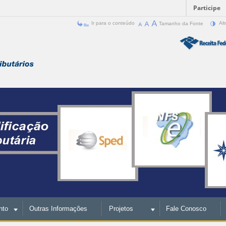
Participe
Ir para o conteúdo
Tamanho da Fonte
Alt
nto
Outras Informações
Projetos
Fale Conosco