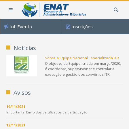
Ir
Busca
para
o
conteúdo.
Inf. Evento
Inscrições
|
Ir
para
Notícias
a
navegação
Sobre a Equipe Nacional Especializada ITR
O objetivo da Equipe, criada em março/2020,
é coordenar, supervisionar e controlar a
execução e gestão dos convênios ITR.
Avisos
19/11/2021
Importante! Envio dos certificados de participação
12/11/2021