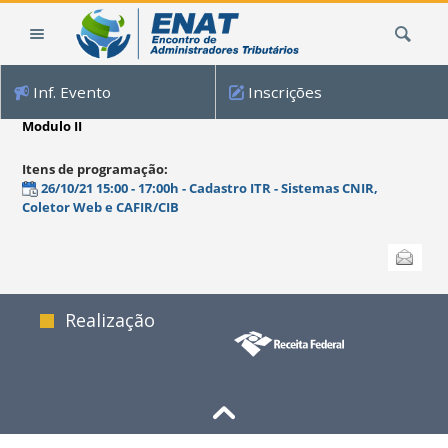
Ir
Busca
para
o
conteúdo.
Inf. Evento
Inscrições
|
Ir
Modulo II
para
a
Itens de programação
:
navegação
26/10/21 15:00 - 17:00h - Cadastro ITR - Sistemas CNIR,
Coletor Web e CAFIR/CIB
Ações
Enviar
do
documento
Realização