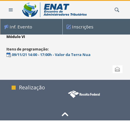
Ir
Busca
para
o
conteúdo.
Inf. Evento
Inscrições
|
Ir
Módulo VI
para
a
Itens de programação
:
navegação
09/11/21 14:00 - 17:00h - Valor da Terra Nua
Ações
Enviar
do
documento
Realização